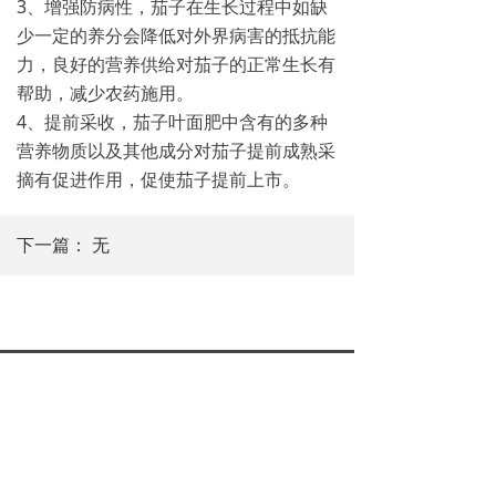
3、增强防病性，茄子在生长过程中如缺
少一定的养分会降低对外界病害的抵抗能
力，良好的营养供给对茄子的正常生长有
帮助，减少农药施用。
4、提前采收，茄子叶面肥中含有的多种
营养物质以及其他成分对茄子提前成熟采
摘有促进作用，促使茄子提前上市。
下一篇：
无
地址： 山东省潍坊市寒亭区通亭街7589号中国
兽药饲料交易大厦
朱经理：15306464101
电话：0536-2275668